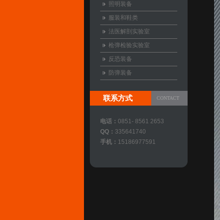
照明装备
服装和鞋类
法医解剖实验室
枪弹检验实验室
反恐装备
防弹装备
联系方式
CONTACT
电话：
0851- 8561 2653
QQ：
335641740
手机：
15186977591