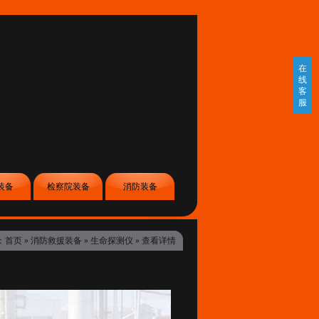
在
线
客
服
装备
检察院装备
消防装备
：
首页
»
消防救援装备
»
生命探测仪
» 查看详情