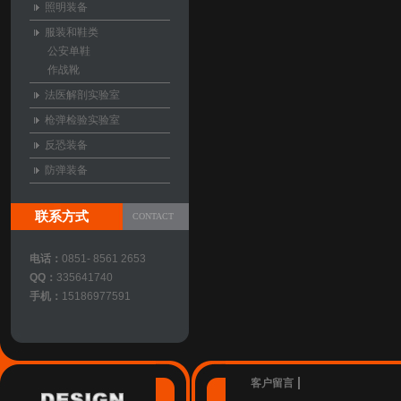
照明装备
服装和鞋类
公安单鞋
作战靴
法医解剖实验室
枪弹检验实验室
反恐装备
防弹装备
联系方式
CONTACT
电话：
0851- 8561 2653
QQ：
335641740
手机：
15186977591
客户留言