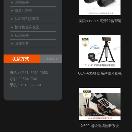
照明装备
服装和鞋类
法医解剖实验室
美国bushnell高清12倍望远
枪弹检验实验室
镜
反恐装备
防弹装备
联系方式
CONTACT
电话：
0851- 8561 2653
GLN-A350HD系列激光夜视
QQ：
335641740
仪
手机：
15186977591
X600-超级隔墙监听系统