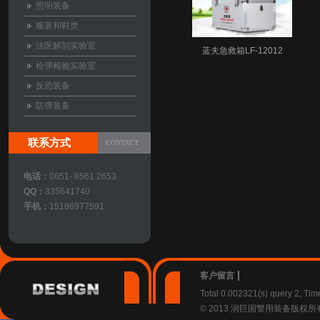
照明装备
服装和鞋类
法医解剖实验室
蓝夫急救箱LF-12012
枪弹检验实验室
反恐装备
防弹装备
联系方式
CONTACT
电话：
0851- 8561 2653
QQ：
335641740
手机：
15186977591
客户留言
Total 0.002321(s) query 2, Ti
© 2013 润巨国警用装备版权所