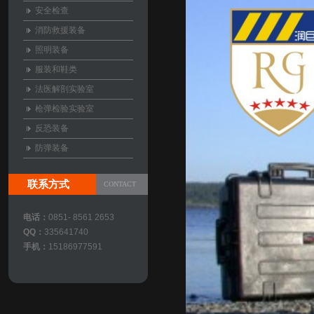
安全检查
消防救援装备
照明装备
服装和鞋类
法医解剖实验室
枪弹检验实验室
反恐装备
防弹装备
联系方式
CONTACT
电话：
0851- 8561 2653
QQ：
335641740
手机：
15186977591