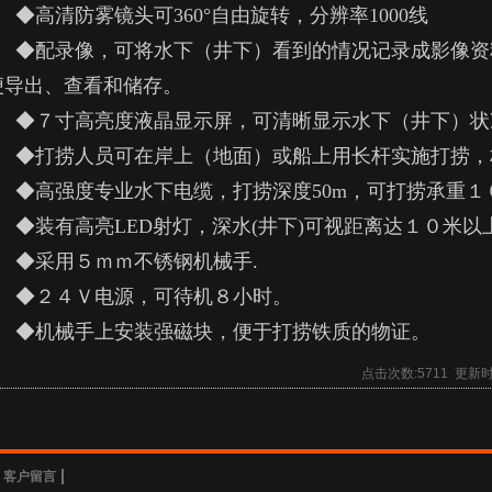
◆高清防雾镜头可
360
°自由旋转，分辨率
1000
线
◆配录像，可将水下（井下）看到的情况记录成影像资
便导出、查看和储存。
◆
７寸
高亮度液晶显示屏
，可清晰显示水下（井下）状
◆打捞人员可在岸上（地面）或船上用长杆实施打捞，
◆
高强度专业水下电缆
，打捞深度
50m
，可打捞承重１
◆装有高亮
LED
射灯，深水
(
井下
)
可视距离达１０米以
◆
采用
５ｍｍ
不锈钢机械手
.
◆２４Ｖ电源，可待机８小时。
◆机械手上安装强磁块，便于打捞铁质的物证。
点击次数:
5711
更新时间:
客户留言