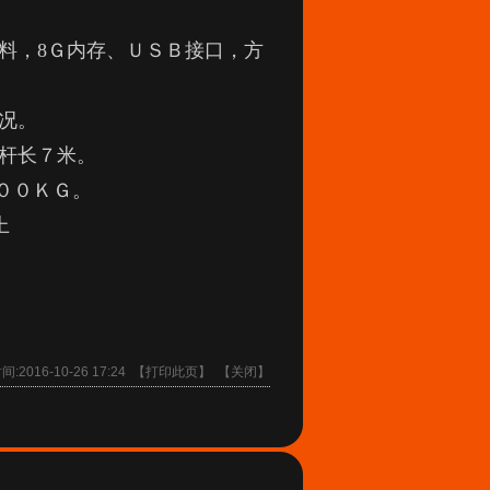
料，
8
Ｇ内存、ＵＳＢ接口，方
况。
杆长７米。
００ＫＧ。
上
2016-10-26 17:24 【
打印此页
】 【
关闭
】