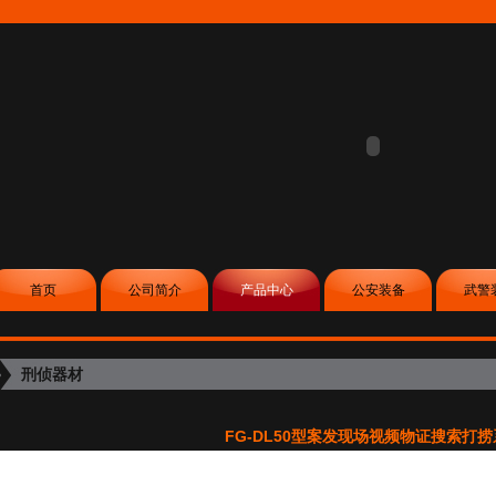
首页
公司简介
产品中心
公安装备
武警
刑侦器材
FG-DL50型案发现场视频物证搜索打