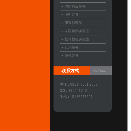
消防救援装备
照明装备
服装和鞋类
法医解剖实验室
枪弹检验实验室
反恐装备
防弹装备
联系方式
CONTACT
电话：
0851- 8561 2653
QQ：
335641740
手机：
15186977591