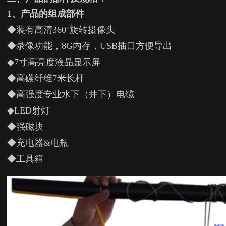
1
、产品的组成部件
◆装有高清
360
°旋转摄像头
◆录像功能，
8G
内存，
USB
插口方便导出
◆
7
寸高亮度液晶显示屏
◆高碳纤维
7
米长杆
◆高强度专业水下（井下）电缆
◆
LED
射灯
◆强磁块
◆充电器
&
电瓶
◆工具箱