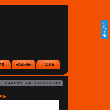
在
线
客
服
装备
检察院装备
消防装备
您现在的位置：
首页
»
刑侦器材
» 查看详情
捞系统