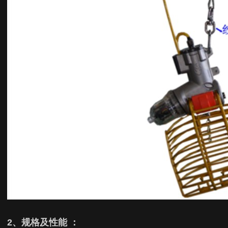
2
、规格及性能
：