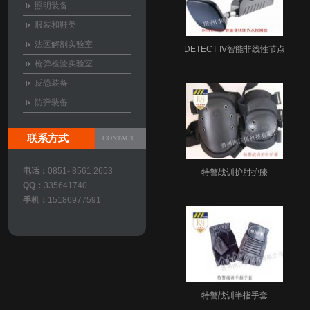
照明装备
服装和鞋类
法医解剖实验室
DETECT IV智能非线性节点
枪弹检验实验室
探测器
反恐装备
防弹装备
联系方式
CONTACT
电话：
0851- 8561 2653
特警战训护肘护膝
QQ：
335641740
手机：
15186977591
特警战训半指手套